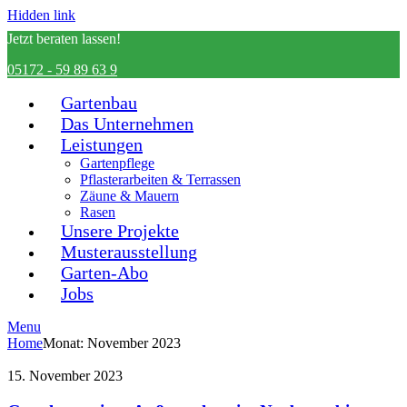
Hidden link
Jetzt beraten lassen!
05172 - 59 89 63 9
Gartenbau
Das Unternehmen
Leistungen
Gartenpflege
Pflasterarbeiten & Terrassen
Zäune & Mauern
Rasen
Unsere Projekte
Musterausstellung
Garten-Abo
Jobs
Menu
Home
Monat:
November 2023
15. November 2023