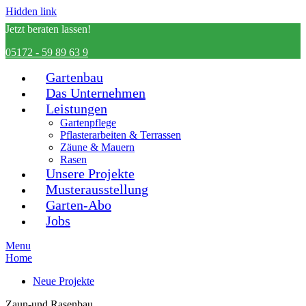
Hidden link
Jetzt beraten lassen!
05172 - 59 89 63 9
Gartenbau
Das Unternehmen
Leistungen
Gartenpflege
Pflasterarbeiten & Terrassen
Zäune & Mauern
Rasen
Unsere Projekte
Musterausstellung
Garten-Abo
Jobs
Menu
Home
Neue Projekte
Zaun-und Rasenbau